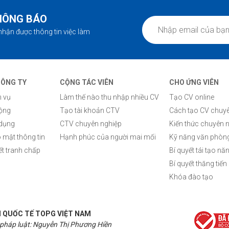
HÔNG BÁO
nhận được thông tin việc làm
CÔNG TY
CỘNG TÁC VIÊN
CHO ỨNG VIÊN
h vụ
Làm thế nào thu nhập nhiều CV
Tạo CV online
động
Tạo tài khoản CTV
Cách tạo CV chuyê
 dụng
CTV chuyên nghiệp
Kiến thức chuyên 
 mật thông tin
Hạnh phúc của người mai mối
Kỹ năng văn phòn
ết tranh chấp
Bí quyết tái tạo nă
Bí quyết thăng tiến
Khóa đào tạo
 QUỐC TẾ TOPG VIỆT NAM
 pháp luật: Nguyễn Thị Phương Hiền