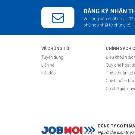
ĐĂNG KÝ NHẬN T
Vui lòng cập nhật email để 
phù hợp nhất từ chúng tôi
VỀ CHÚNG TÔI
CHÍNH SÁCH 
Tuyển dụng
Điều khoản dịc
Liên hệ
Quy chế hoạt 
Hỏi đáp
Thỏa thuận sử
Chính sách bảo
Cơ chế giải quy
CÔNG TY CỔ PHẦN
Người đại diện theo