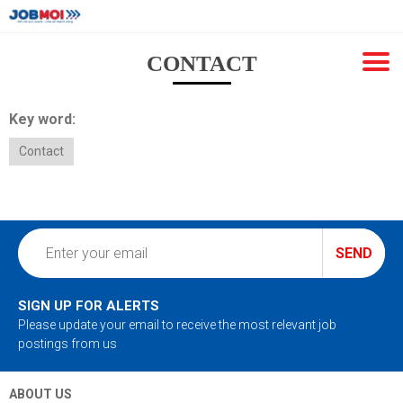
CONTACT
Key word:
Contact
SEND
SIGN UP FOR ALERTS
Please update your email to receive the most relevant job
postings from us
ABOUT US