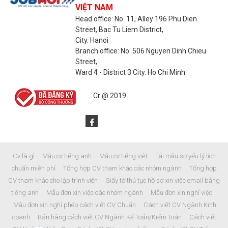
VIỆT NAM
Head office: No. 11, Alley 196 Phu Dien
Street, Bac Tu Liem District,
City. Hanoi
Branch office: No. 506 Nguyen Dinh Chieu
Street,
Ward 4 - District 3 City. Ho Chi Minh
Cr @ 2019.
Cv là gì Mẫu cv tiếng anh Mẫu cv tiếng việt Tải mẫu sơ yếu lý lịch
chuẩn miễn phí Tổng hợp CV tham khảo các nhóm ngành Tổng hợp
CV tham khảo cho lập trình viên Giấy tờ thủ tục hồ sơ xin việc email bằng
tiếng anh Mẫu đơn xin việc các nhóm ngành Mẫu đơn xin nghỉ việc
Mẫu đơn xin nghỉ phép cách viết CV Chuẩn Cách viết CV Ngành Kinh
doanh Bán hàng cách viết CV Ngành Kế Toán/Kiểm Toán Cách viết