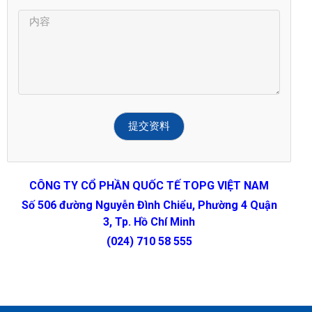
CÔNG TY CỔ PHẦN QUỐC TẾ TOPG VIỆT NAM
Số 506 đường Nguyễn Đình Chiểu, Phường 4 Quận
3, Tp. Hồ Chí Minh
(024) 710 58 555