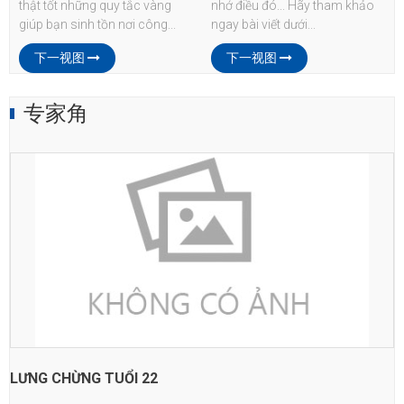
thật tốt những quy tắc vàng
nhớ điều đó... Hãy tham khảo
giúp bạn sinh tồn nơi công...
ngay bài viết dưới...
下一视图
下一视图
专家角
LƯNG CHỪNG TUỔI 22