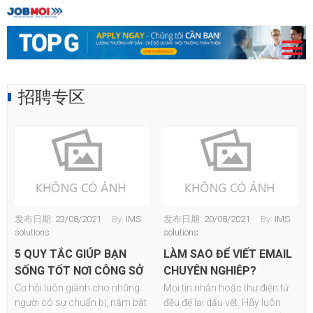
招聘专区
发布日期:
23/08/2021
By:
IMS
发布日期:
20/08/2021
By:
IMS
solutions
solutions
5 QUY TẮC GIÚP BẠN
LÀM SAO ĐỂ VIẾT EMAIL
SỐNG TỐT NƠI CÔNG SỞ
CHUYÊN NGHIỆP?
Cơ hội luôn giành cho những
Mọi tin nhắn hoặc thư điện tử
người có sự chuẩn bị, nắm bắt
đều để lại dấu vết. Hãy luôn